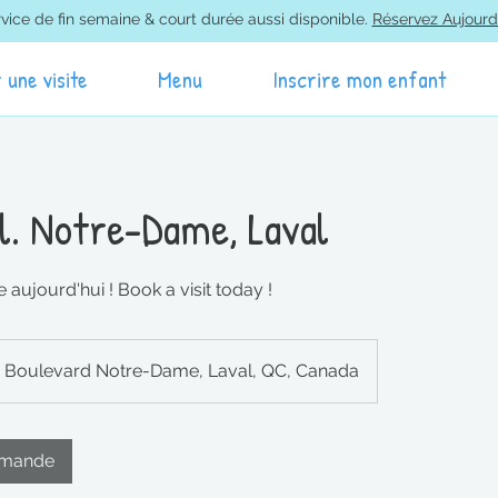
vice de fin semaine & court durée aussi disponible.
Réservez Aujourd
r une visite
Menu
Inscrire mon enfant
l. Notre-Dame, Laval
te aujourd'hui ! Book a visit today !
 Boulevard Notre-Dame, Laval, QC, Canada
emande